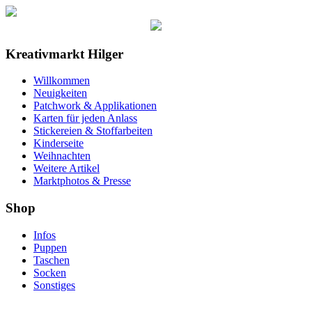
Kreativmarkt Hilger
Willkommen
Neuigkeiten
Patchwork & Applikationen
Karten für jeden Anlass
Stickereien & Stoffarbeiten
Kinderseite
Weihnachten
Weitere Artikel
Marktphotos & Presse
Shop
Infos
Puppen
Taschen
Socken
Sonstiges